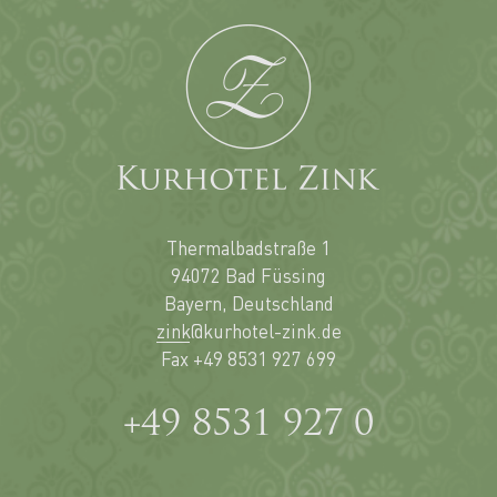
Thermalbadstraße 1
94072 Bad Füssing
Bayern, Deutschland
zink@kurhotel-zink.de
Fax +49 8531 927 699
Rufen
+49 8531 927 0
Sie
uns
an