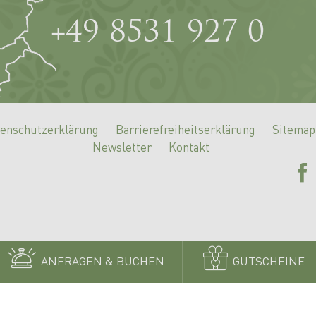
Rufen
+49 8531 927 0
Sie
uns
an
enschutzerklärung
Barrierefreiheitserklärung
Sitemap
Newsletter
Kontakt
ANFRAGEN & BUCHEN
GUTSCHEINE