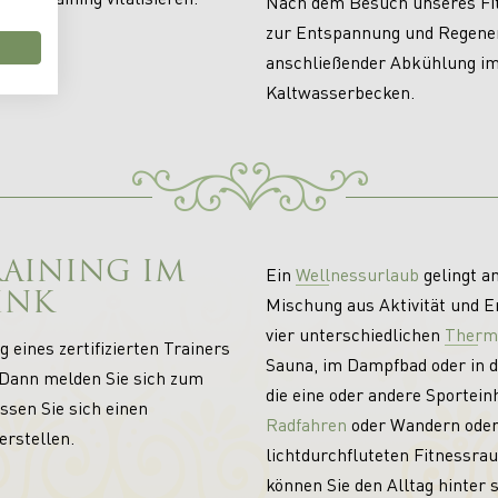
Nach dem Besuch unseres Fi
zur Entspannung und Regene
anschließender Abkühlung i
Kaltwasserbecken.
RAINING IM
Ein
Wellnessurlaub
gelingt a
INK
Mischung aus Aktivität und E
vier unterschiedlichen
Therm
 eines zertifizierten Trainers
Sauna, im Dampfbad oder in d
 Dann melden Sie sich zum
die eine oder andere Sportein
ssen Sie sich einen
Radfahren
oder Wandern oder
erstellen.
lichtdurchfluteten Fitnessra
können Sie den Alltag hinter s