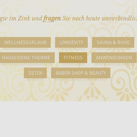
gie im Zink und
fragen
Sie noch heute unverbindlic
WELLNESSURLAUB
LONGEVITY
SAUNA & RUHE
HAUSEIGENE THERME
FITNESS
ANWENDUNGEN
DETOX
BABOR SHOP & BEAUTY