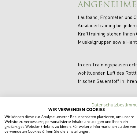
ANGENEHME
Laufband, Ergometer und C
Ausdauertraining bei jedem
Krafttraining stehen Ihnen 
Muskelgruppen sowie Hante
In den Trainingspausen erfr
wohltuenden Luft des Rottta
frischen Sauerstoff in Ihren
Nach der Trainingseinheit 
Datenschutzbestimm
WIR VERWENDEN COOKIES
besten direkt mit einem E
Wir können diese zur Analyse unserer Besucherdaten platzieren, um unsere
Energiebar im Fitnessberei
Website zu verbessern, personalisierte Inhalte anzuzeigen und Ihnen ein
großartiges Website-Erlebnis zu bieten. Für weitere Informationen zu den von
Dort stehen vitaminreiche 
verwendeten Cookies öffnen Sie die Einstellungen.
bereit, die den Körper nach 