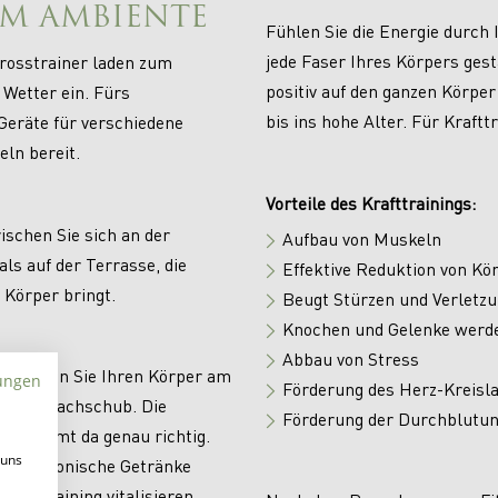
M AMBIENTE
Fühlen Sie die Energie durch
jede Faser Ihres Körpers gest
rosstrainer laden zum
positiv auf den ganzen Körper
 Wetter ein. Fürs
bis ins hohe Alter. Für Krafttr
Geräte für verschiedene
ln bereit.
Vorteile des Krafttrainings:
ischen Sie sich an der
Aufbau von Muskeln
ls auf der Terrasse, die
Effektive Reduktion von Kör
 Körper bringt.
Beugt Stürzen und Verletzu
Knochen und Gelenke werde
Abbau von Stress
versorgen Sie Ihren Körper am
ungen
Förderung des Herz-Kreisl
nergie-Nachschub. Die
Förderung der Durchblutu
ch kommt da genau richtig.
 uns
und isotonische Getränke
dem Training vitalisieren.