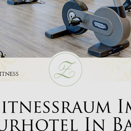
itness
Fitnessraum I
urhotel
In B